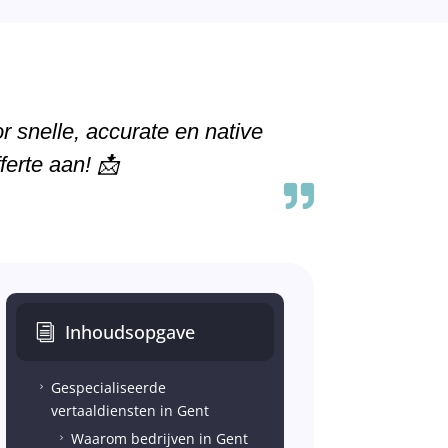
r snelle, accurate en native
ferte aan! 📩

Inhoudsopgave
i
Gespecialiseerde
5
vertaaldiensten in Gent
Waarom bedrijven in Gent
5