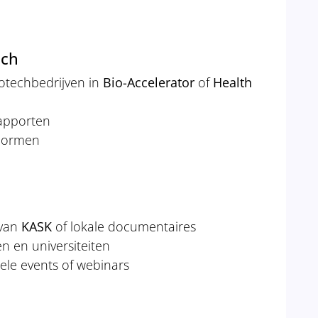
sch
iotechbedrijven in
Bio-Accelerator
of
Health
 rapporten
-normen
 van
KASK
of lokale documentaires
n en universiteiten
uele events of webinars