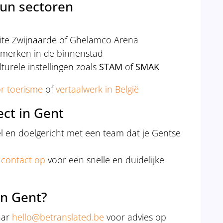
hun sectoren
site Zwijnaarde of Ghelamco Arena
 merken in de binnenstad
lturele instellingen zoals
STAM
of
SMAK
or toerisme
of
vertaalwerk in België
ect in Gent
el en doelgericht met een team dat je Gentse
contact op
voor een snelle en duidelijke
in Gent?
aar
hello@betranslated.be
voor advies op