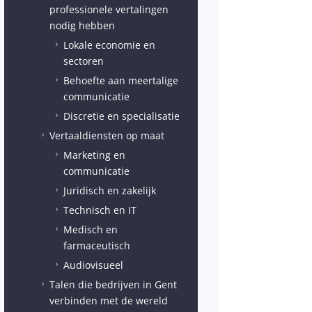
professionele vertalingen
nodig hebben
Lokale economie en
5
sectoren
Behoefte aan meertalige
5
communicatie
Discretie en specialisatie
5
Vertaaldiensten op maat
5
Marketing en
5
communicatie
Juridisch en zakelijk
5
Technisch en IT
5
Medisch en
5
farmaceutisch
Audiovisueel
5
Talen die bedrijven in Gent
5
verbinden met de wereld