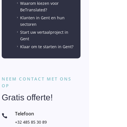
Waarom kiezen voor
5
BeTranslated?
Klanten in Gent en hun
5
sectoren
Start uw vertaalproject in
5
Gent
Klaar om te starten in Gent?
5
NEEM CONTACT MET ONS
OP
Gratis offerte!
Telefoon

+32 485 85 30 89