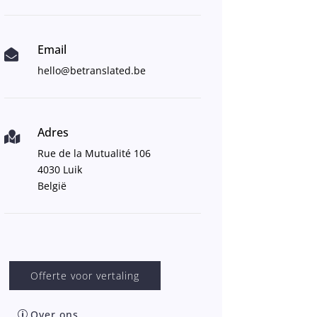
Email

hello@betranslated.be
Adres

Rue de la Mutualité 106
4030 Luik
België
Offerte voor vertaling
Over ons