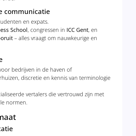
ge communicatie
tudenten en expats.
ness School
, congressen in
ICC Gent
, en
oruit
– alles vraagt om nauwkeurige en
e
oor bedrijven in de haven of
huizen, discretie en kennis van terminologie
aliseerde vertalers die vertrouwd zijn met
ale normen.
 maat
atie