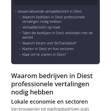
Gespecialiseerde vertaaldiensten in Diest
5
Waarom bedrijven in Diest professionele
5
vertalingen nodig hebben
Vertaaldiensten op maat
5
Talen die bedrijven in Diest verbinden met de
5
wereld
Waarom kiezen voor BeTranslated?
5
Klanten in Diest en hun sectoren
5
Klaar om te starten in Diest?
5
Waarom bedrijven in Diest
professionele vertalingen
nodig hebben
Lokale economie en sectoren
Van brouwerijen tot voedingsbedrijven zoals