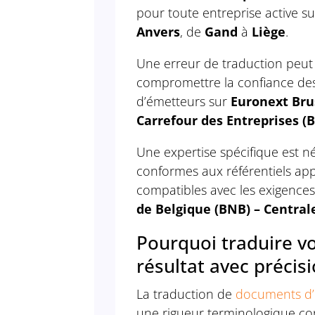
pour toute entreprise active s
Anvers
, de
Gand
à
Liège
.
Une erreur de traduction peut 
compromettre la confiance des i
d’émetteurs sur
Euronext Bru
Carrefour des Entreprises (
Une expertise spécifique est n
conformes aux référentiels app
compatibles avec les exigence
de Belgique (BNB) – Central
Pourquoi traduire v
résultat avec précisi
La traduction de
documents d’
une rigueur terminologique co