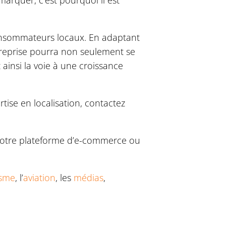
arquer, c’est pourquoi il est
consommateurs locaux. En adaptant
treprise pourra non seulement se
ainsi la voie à une croissance
tise en localisation, contactez
 votre plateforme d’e-commerce ou
isme
, l’
aviation
, les
médias
,