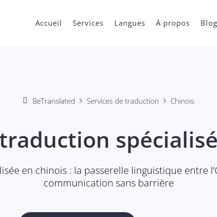
Accueil
Services
Langues
À propos
Blo
BeTranslated
Services de traduction
Chinois


traduction spécialis
sée en chinois : la passerelle linguistique entre l
communication sans barrière