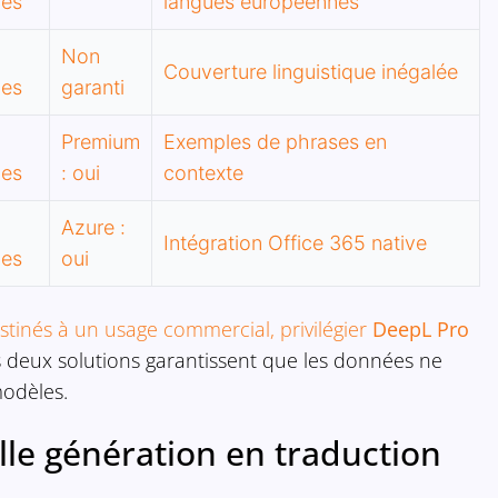
ues
langues européennes
Non
Couverture linguistique inégalée
ues
garanti
Premium
Exemples de phrases en
ues
: oui
contexte
Azure :
Intégration Office 365 native
ues
oui
stinés à un usage commercial, privilégier
DeepL Pro
es deux solutions garantissent que les données ne
modèles.
elle génération en traduction