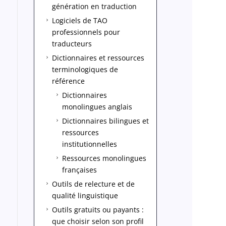
génération en traduction
Logiciels de TAO
5
professionnels pour
traducteurs
Dictionnaires et ressources
5
terminologiques de
référence
Dictionnaires
5
monolingues anglais
Dictionnaires bilingues et
5
ressources
institutionnelles
Ressources monolingues
5
françaises
Outils de relecture et de
5
qualité linguistique
Outils gratuits ou payants :
5
que choisir selon son profil