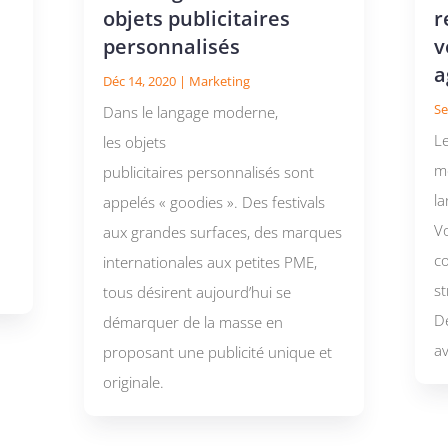
objets publicitaires
r
personnalisés
v
a
Déc 14, 2020
|
Marketing
Se
Dans le langage moderne,
Le
les objets
m
publicitaires personnalisés sont
l
appelés « goodies ». Des festivals
V
aux grandes surfaces, des marques
c
internationales aux petites PME,
st
tous désirent aujourd’hui se
D
démarquer de la masse en
a
proposant une publicité unique et
originale.