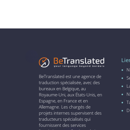
Lie
N
BeTranslated est une agence de
S
traduction spécialisée, avec des
L
bureaux en Belgique, au
N
Royaume-Uni, aux États-Unis, en
Espagne, en France et en
T
Allemagne. Les chargés de
D
projets internes supervisent des
traducteurs spécialisés qui
fournissent des services