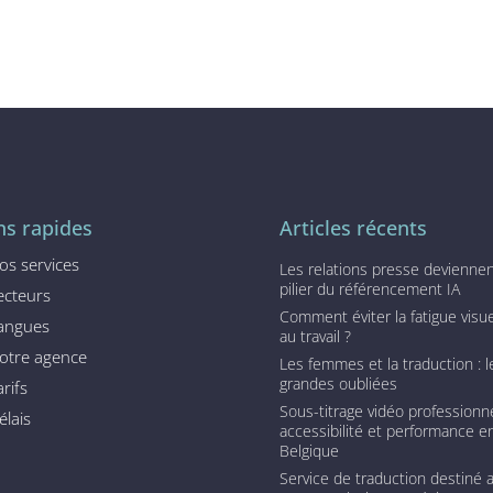
ns rapides
Articles récents
os services
Les relations presse devienne
pilier du référencement IA
ecteurs
Comment éviter la fatigue visue
angues
au travail ?
otre agence
Les femmes et la traduction : l
grandes oubliées
arifs
Sous-titrage vidéo professionne
élais
accessibilité et performance e
Belgique
Service de traduction destiné 