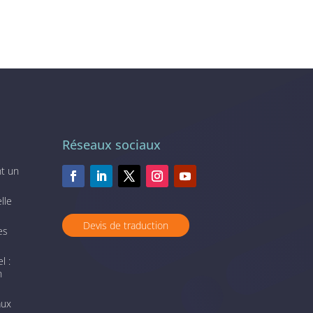
Réseaux sociaux
nt un
lle
Devis de traduction
es
l :
n
aux