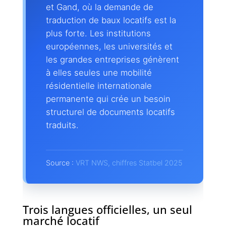
et Gand, où la demande de
traduction de baux locatifs est la
plus forte. Les institutions
européennes, les universités et
les grandes entreprises génèrent
à elles seules une mobilité
résidentielle internationale
permanente qui crée un besoin
structurel de documents locatifs
traduits.
Source :
VRT NWS, chiffres Statbel 2025
Trois langues officielles, un seul
marché locatif